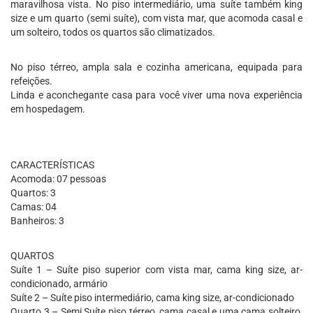
maravilhosa vista. No piso intermediário, uma suíte também king
size e um quarto (semi suíte), com vista mar, que acomoda casal e
um solteiro, todos os quartos são climatizados.
No piso térreo, ampla sala e cozinha americana, equipada para
refeições.
Linda e aconchegante casa para você viver uma nova experiência
em hospedagem.
CARACTERÍSTICAS
Acomoda: 07 pessoas
Quartos: 3
Camas: 04
Banheiros: 3
QUARTOS
Suíte 1 – Suíte piso superior com vista mar, cama king size, ar-
condicionado, armário
Suíte 2 – Suíte piso intermediário, cama king size, ar-condicionado
Quarto 3 – Semi Suíte piso térreo, cama casal e uma cama solteiro,