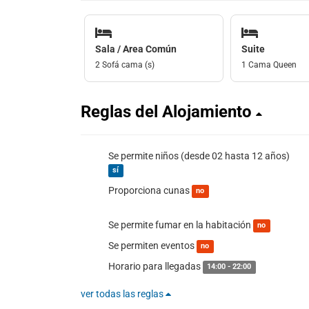
Sala / Area Común
Suite
2 Sofá cama (s)
1 Cama Queen
Reglas del Alojamiento
Se permite niños (desde 02 hasta 12 años)
sí
Proporciona cunas
no
Se permite fumar en la habitación
no
Se permiten eventos
no
Horario para llegadas
14:00 - 22:00
ver todas las reglas