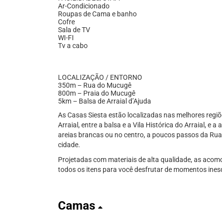
Ar-Condicionado
Roupas de Cama e banho
Cofre
Sala de TV
WI-FI
Tv a cabo
LOCALIZAÇÃO / ENTORNO
350m – Rua do Mucugê
800m – Praia do Mucugê
5km – Balsa de Arraial d’Ajuda
As Casas Siesta estão localizadas nas melhores regiõe
Arraial, entre a balsa e a Vila Histórica do Arraial, e
areias brancas ou no centro, a poucos passos da Rua
cidade.
Projetadas com materiais de alta qualidade, as aco
todos os itens para você desfrutar de momentos ines
Camas