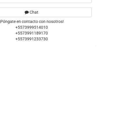
Chat
¡Póngate en contacto con nosotros!
+5573999514010
+5573991189170
+5573991233730