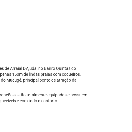
s de Arraial D'Ajuda: no Bairro Quintas do
 a apenas 150m de lindas praias com coqueiros,
 do Mucugê, principal ponto de atração da
modações estão totalmente equipadas e possuem
quecíveis e com todo o conforto.