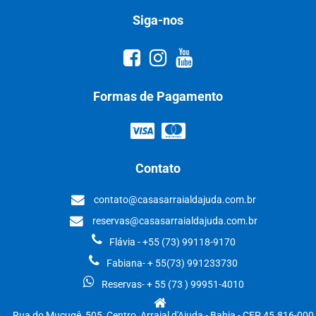
Siga-nos
Formas de Pagamento
Contato
contato@casasarraialdajuda.com.br
reservas@casasarraialdajuda.com.br
Flávia - +55 (73) 99118-9170
Fabiana- + 55(73) 991233730
Reservas- + 55 (73 ) 99951-4010
Rua do Mucugê, 505, Centro, Arraial d'Ajuda - Bahia - CEP 45.816-000