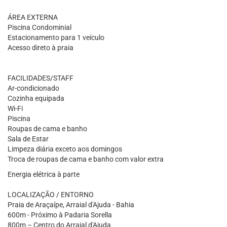
ÁREA EXTERNA
Piscina Condominial
Estacionamento para 1 veículo
Acesso direto à praia
FACILIDADES/STAFF
Ar-condicionado
Cozinha equipada
Wi-Fi
Piscina
Roupas de cama e banho
Sala de Estar
Limpeza diária exceto aos domingos
Troca de roupas de cama e banho com valor extra
Energia elétrica à parte
LOCALIZAÇÃO / ENTORNO
Praia de Araçaípe, Arraial d'Ajuda - Bahia
600m - Próximo à Padaria Sorella
800m – Centro do Arraial d'Ajuda