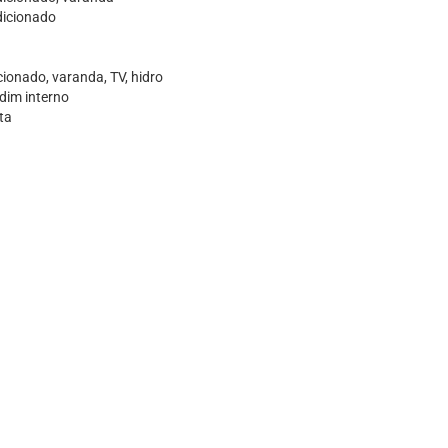
dicionado
icionado, varanda, TV, hidro
rdim interno
ta