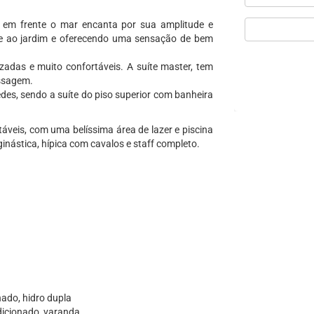
a em frente o mar encanta por sua amplitude e
de ao jardim e oferecendo uma sensação de bem
izadas e muito confortáveis. A suíte master, tem
assagem.
des, sendo a suíte do piso superior com banheira
táveis, com uma belíssima área de lazer e piscina
ginástica, hípica com cavalos e staff completo.
nado, hidro dupla
dicionado, varanda