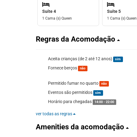
Suíte 4
Suíte 5
1 Cama (s) Queen
1 Cama (s) Queen
Regras da Acomodação
Aceita crianças (de 2 até 12 anos)
sim
Fornece berços
não
Permitido fumar no quarto
não
Eventos são permitidos
sim
Horário para chegadas
14:00 - 22:00
ver todas as regras
Amenities da acomodação