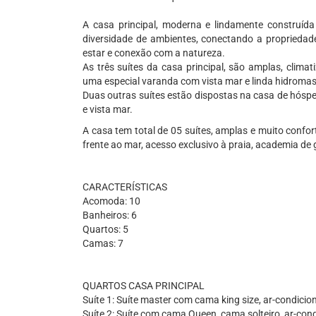
A casa principal, moderna e lindamente construíd
diversidade de ambientes, conectando a proprieda
estar e conexão com a natureza.
As três suítes da casa principal, são amplas, climat
uma especial varanda com vista mar e linda hidrom
Duas outras suítes estão dispostas na casa de hóspe
e vista mar.
A casa tem total de 05 suítes, amplas e muito confor
frente ao mar, acesso exclusivo à praia, academia de 
CARACTERÍSTICAS
Acomoda: 10
Banheiros: 6
Quartos: 5
Camas: 7
QUARTOS CASA PRINCIPAL
Suíte 1: Suíte master com cama king size, ar-condicio
Suíte 2: Suíte com cama Queen, cama solteiro, ar-con