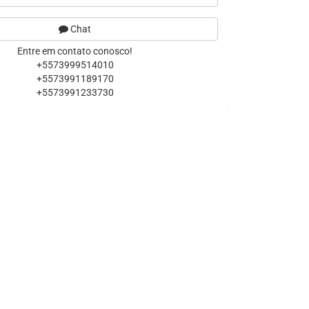
Chat
Entre em contato conosco!
+5573999514010
+5573991189170
+5573991233730