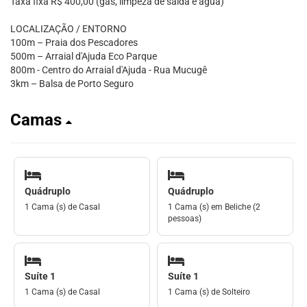
Taxa fixa R$ 400,00 (gás, limpeza de saída e água)
LOCALIZAÇÃO / ENTORNO
100m – Praia dos Pescadores
500m – Arraial d'Ajuda Eco Parque
800m - Centro do Arraial d'Ajuda - Rua Mucugê
3km – Balsa de Porto Seguro
Camas
Quádruplo
Quádruplo
1 Cama (s) de Casal
1 Cama (s) em Beliche (2
pessoas)
Suíte 1
Suíte 1
1 Cama (s) de Casal
1 Cama (s) de Solteiro