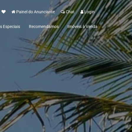
Painel do Anunciante
Chat
Login
s Especiais
Recomendamos
Imóveis à Venda
 Espelho