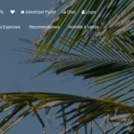
RL
Advertiser Panel
Chat
Login
s Especiais
Recomendamos
Imóveis à Venda
 Espelho