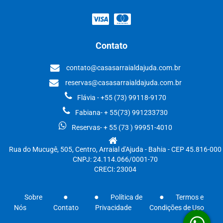
Contato
contato@casasarraialdajuda.com.br
reservas@casasarraialdajuda.com.br
Flávia - +55 (73) 99118-9170
Fabiana- + 55(73) 991233730
Reservas- + 55 (73 ) 99951-4010
Rua do Mucugê, 505, Centro, Arraial d'Ajuda - Bahia - CEP 45.816-000
CNPJ: 24.114.066/0001-70
CRECI: 23004
Sobre
Política de
Termos e
Nós
Contato
Privacidade
Condições de Uso