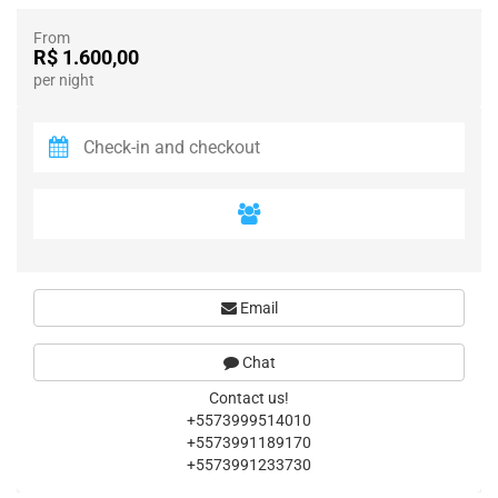
From
R$ 1.600,00
per night
Email
Chat
Contact us!
+5573999514010
+5573991189170
+5573991233730