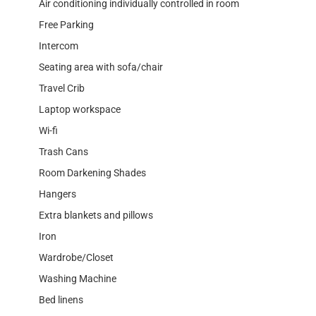
Air conditioning individually controlled in room
Free Parking
Intercom
Seating area with sofa/chair
Travel Crib
Laptop workspace
Wi-fi
Trash Cans
Room Darkening Shades
Hangers
Extra blankets and pillows
Iron
Wardrobe/Closet
Washing Machine
Bed linens