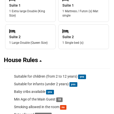
Suite 1
Suite 1
1 Extra large Double (King
1 Mattress / Futon (s) Mat
Size)
single
Suite 2
Suite 2
1 Large Double (Queen Size)
1 Single bed (s)
House Rules
Suitable for children (from 2 to 12 years)
yes
Suitable for infants (under 2 years)
yes
Baby cribs available
yes
Min Age of the Main Guest
18
Smoking allowed in the room
no