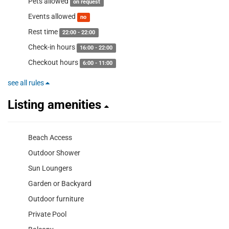
Pets allowed
on request
Events allowed
no
Rest time
22:00 - 22:00
Check-in hours
16:00 - 22:00
Checkout hours
6:00 - 11:00
see all rules
Listing amenities
Beach Access
Outdoor Shower
Sun Loungers
Garden or Backyard
Outdoor furniture
Private Pool