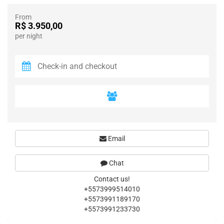
From
R$ 3.950,00
per night
Email
Chat
Contact us!
+5573999514010
+5573991189170
+5573991233730