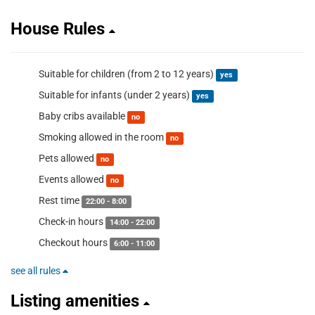
House Rules
Suitable for children (from 2 to 12 years)
yes
Suitable for infants (under 2 years)
yes
Baby cribs available
no
Smoking allowed in the room
no
Pets allowed
no
Events allowed
no
Rest time
22:00 - 8:00
Check-in hours
14:00 - 22:00
Checkout hours
6:00 - 11:00
see all rules
Listing amenities