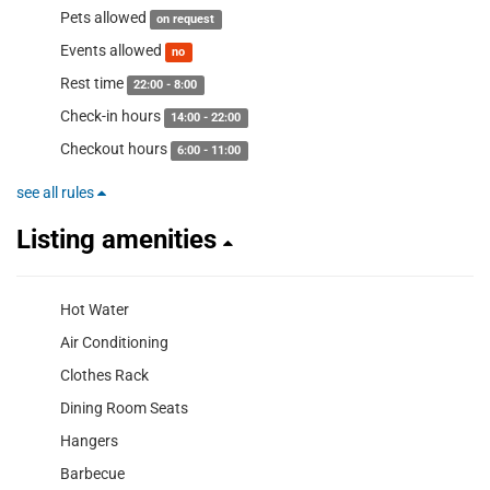
Pets allowed
on request
Events allowed
no
Rest time
22:00 - 8:00
Check-in hours
14:00 - 22:00
Checkout hours
6:00 - 11:00
see all rules
Listing amenities
Hot Water
Air Conditioning
Clothes Rack
Dining Room Seats
Hangers
Barbecue