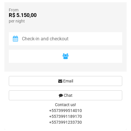
From
R$ 5.150,00
per night
Email
Chat
Contact us!
+5573999514010
+5573991189170
+5573991233730