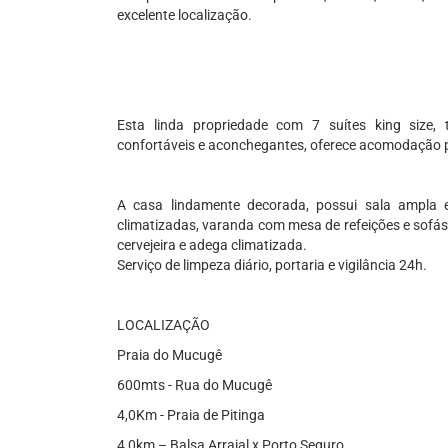
excelente localização.
Esta linda propriedade com 7 suítes king size,
confortáveis e aconchegantes, oferece acomodação 
A casa lindamente decorada, possui sala ampla 
climatizadas, varanda com mesa de refeições e sofás 
cervejeira e adega climatizada.
Serviço de limpeza diário, portaria e vigilância 24h.
LOCALIZAÇÃO
Praia do Mucugê
600mts - Rua do Mucugê
4,0Km - Praia de Pitinga
4,0km – Balsa Arraial x Porto Seguro