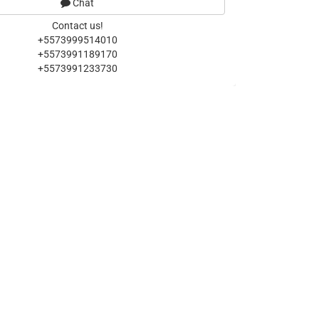
Chat
Contact us!
+5573999514010
+5573991189170
+5573991233730