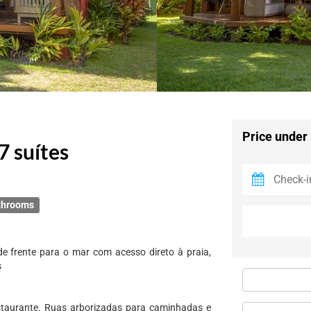
Price under
7 suítes
throoms
e frente para o mar com acesso direto à praia,
s
restaurante. Ruas arborizadas para caminhadas e