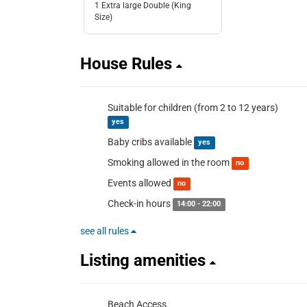
1 Extra large Double (King
Size)
House Rules
Suitable for children (from 2 to 12 years)
yes
Baby cribs available
yes
Smoking allowed in the room
no
Events allowed
no
Check-in hours
14:00 - 22:00
see all rules
Listing amenities
Beach Access