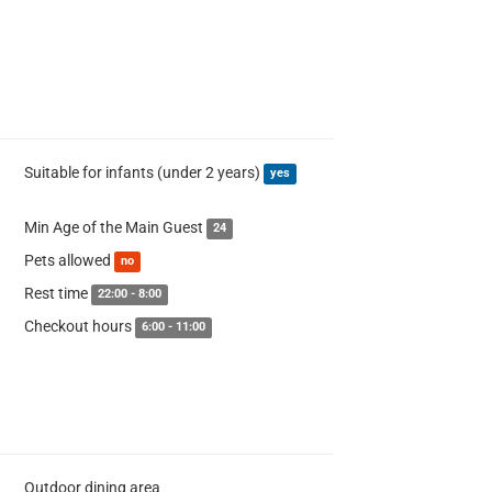
Suitable for infants (under 2 years)
yes
Min Age of the Main Guest
24
Pets allowed
no
Rest time
22:00 - 8:00
Checkout hours
6:00 - 11:00
Outdoor dining area