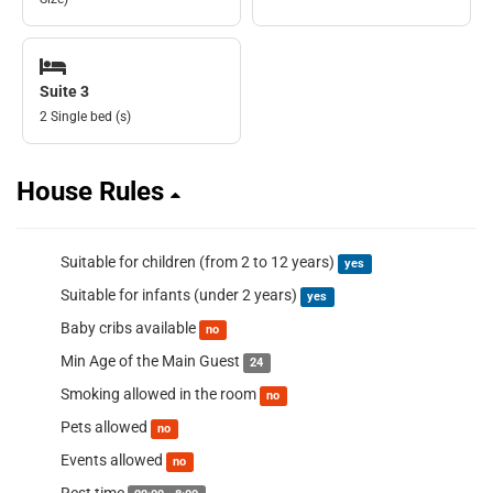
Suite 3
2 Single bed (s)
House Rules
Suitable for children (from 2 to 12 years)
yes
Suitable for infants (under 2 years)
yes
Baby cribs available
no
Min Age of the Main Guest
24
Smoking allowed in the room
no
Pets allowed
no
Events allowed
no