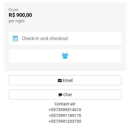
From
R$ 900,00
per night
Email
Chat
Contact us!
+5573999514010
+5573991189170
+5573991233730