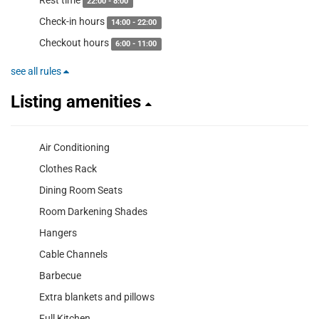
Rest time
22:00 - 8:00
Check-in hours
14:00 - 22:00
Checkout hours
6:00 - 11:00
see all rules
Listing amenities
Air Conditioning
Clothes Rack
Dining Room Seats
Room Darkening Shades
Hangers
Cable Channels
Barbecue
Extra blankets and pillows
Full Kitchen