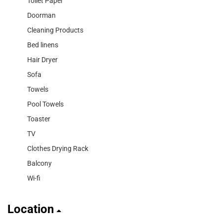
Toilet Paper
Doorman
Cleaning Products
Bed linens
Hair Dryer
Sofa
Towels
Pool Towels
Toaster
TV
Clothes Drying Rack
Balcony
Wi-fi
Location