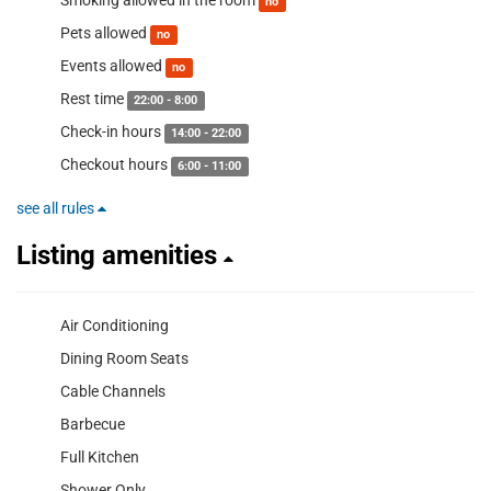
Smoking allowed in the room
no
Pets allowed
no
Events allowed
no
Rest time
22:00 - 8:00
Check-in hours
14:00 - 22:00
Checkout hours
6:00 - 11:00
see all rules
Listing amenities
Air Conditioning
Dining Room Seats
Cable Channels
Barbecue
Full Kitchen
Shower Only