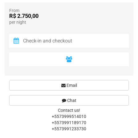
From
R$ 2.750,00
per night
Email
Chat
Contact us!
+5573999514010
+5573991189170
+5573991233730