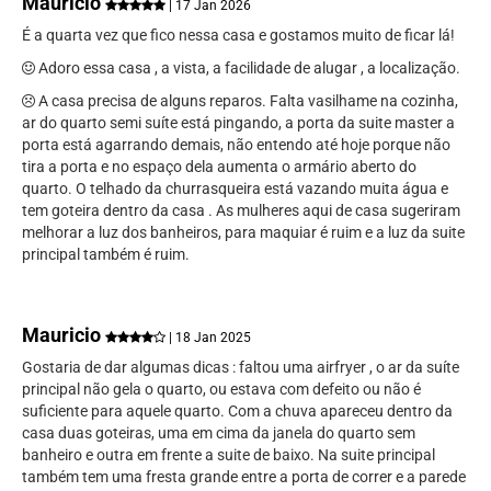
Mauricio
| 17 Jan 2026
É a quarta vez que fico nessa casa e gostamos muito de ficar lá!
Adoro essa casa , a vista, a facilidade de alugar , a localização.
A casa precisa de alguns reparos. Falta vasilhame na cozinha,
ar do quarto semi suíte está pingando, a porta da suite master a
porta está agarrando demais, não entendo até hoje porque não
tira a porta e no espaço dela aumenta o armário aberto do
quarto. O telhado da churrasqueira está vazando muita água e
tem goteira dentro da casa . As mulheres aqui de casa sugeriram
melhorar a luz dos banheiros, para maquiar é ruim e a luz da suite
principal também é ruim.
Mauricio
| 18 Jan 2025
Gostaria de dar algumas dicas : faltou uma airfryer , o ar da suíte
principal não gela o quarto, ou estava com defeito ou não é
suficiente para aquele quarto. Com a chuva apareceu dentro da
casa duas goteiras, uma em cima da janela do quarto sem
banheiro e outra em frente a suite de baixo. Na suite principal
também tem uma fresta grande entre a porta de correr e a parede