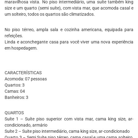
maravilhosa vista. No piso intermediário, uma suíte também king
size e um quarto (semi suíte), com vista mar, que acomoda casal e
um solteiro, todos os quartos são climatizados.
No piso térreo, ampla sala e cozinha americana, equipada para
refeições.
Linda e aconchegante casa para você viver uma nova experiência
em hospedagem.
CARACTERÍSTICAS
Acomoda: 07 pessoas
Quartos: 3
Camas: 04
Banheiros: 3
QUARTOS
Suíte 1 – Suíte piso superior com vista mar, cama king size, ar-
condicionado, armário
Suíte 2 – Suíte piso intermediário, cama king size, ar-condicionado
Quarto 3 – Semi Suíte piso térreo, cama casal e uma cama solteiro,